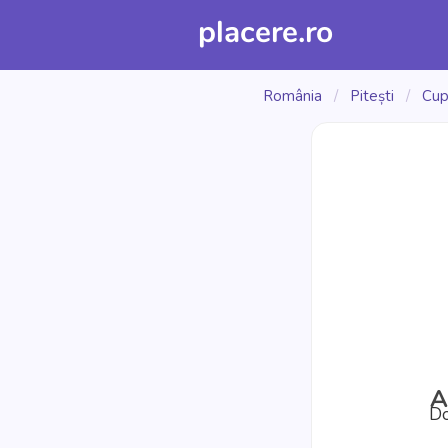
placere.ro
România
/
Pitești
/
Cup
A
Do