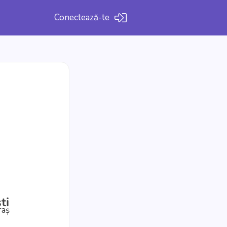
Conectează-te
ti
raș