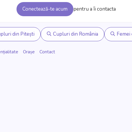
Conectează-te acum
pentru a îi contacta
pluri din Pitești
Cupluri din România
Femei d
nțialitate
Orașe
Contact