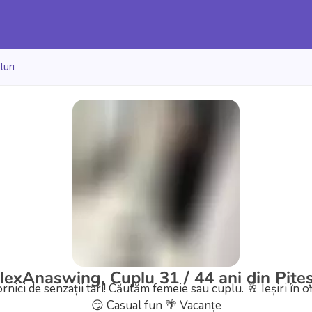
luri
lexAnaswing, Cuplu 31 / 44 ani din Piteș
rnici de senzații tari! Căutăm femeie sau cuplu.
🥂 Ieșiri în o
😏 Casual fun
🌴 Vacanțe