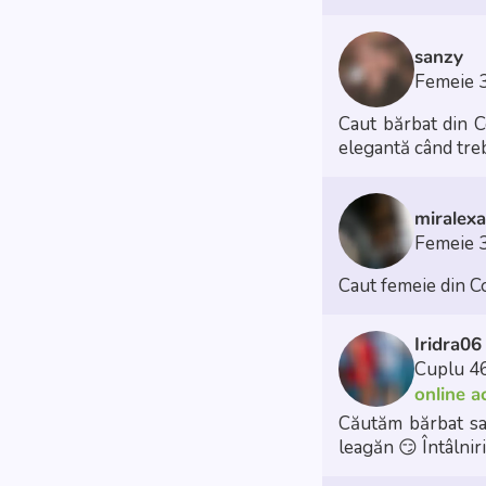
sanzy
Femeie 
Caut bărbat din Constanța 
elegantă când tre
miralexa
Femeie 
Caut femeie din Co
Iridra06
Cuplu 46
online 
Căutăm bărbat sau
leagăn
😏 Întâlniri