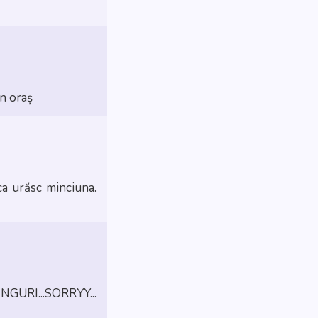
în oraș
ca urăsc minciuna.
GURI...SORRYY...