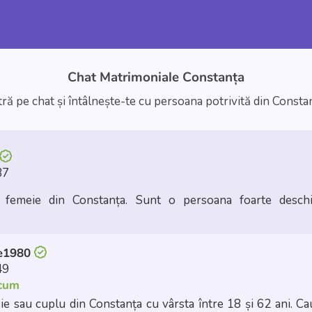
Chat Matrimoniale Constanța
tră pe chat și întâlnește-te cu persoana potrivită din
Consta
37
femeie din Constanța. Sunt o persoana foarte deschis
ne1980
49
acum
ie sau cuplu din Constanța cu vârsta între 18 și 62 ani. Cau