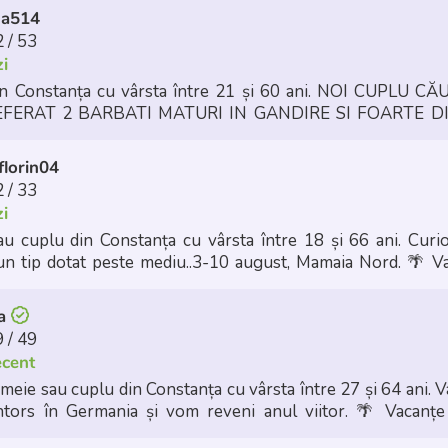
na514
 / 53
zi
in Constanța cu vârsta între 21 și 60 ani. NOI CUPLU 
URI IN GANDIRE SI FOARTE DISCRETI SUNTEM
DIN SUD EST NU SUNTEM DIN CONSTANTA DA
florin04
 / 33
zi
plu din Constanța cu vârsta între 18 și 66 ani. Curioși.., căutăm 
serios, rareori și un tip dotat peste mediu..3-10 august, Mamaia Nord.
🌴 V
na
 / 49
ecent
meie sau cuplu din Constanța cu vârsta între 27 și 64 ani. V
întors în Germania și vom reveni anul viitor.
🌴 Vacanțe