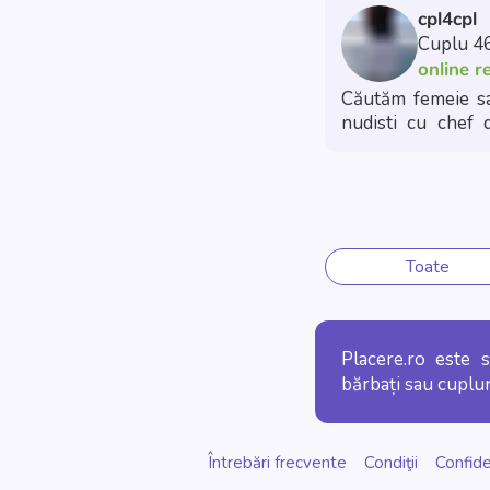
cpl4cpl
Cuplu 46
online r
Căutăm femeie sau
nudisti cu chef d
inseamna ca nu in
🥂 Ieșiri în oraș
😏
Toate
Placere.ro este 
bărbați sau cuplur
Întrebări frecvente
Condiţii
Confide