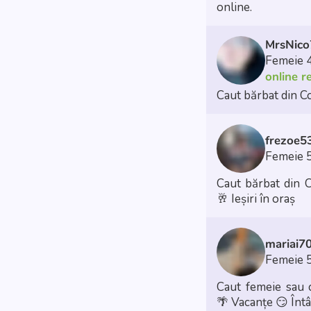
online.
MrsNic
Femeie 
online r
Caut bărbat din Co
frezoe5
Femeie 
Caut bărbat din C
🥂 Ieșiri în oraș
mariai7
Femeie 
Caut femeie sau
🌴 Vacanțe
😏 Întâ