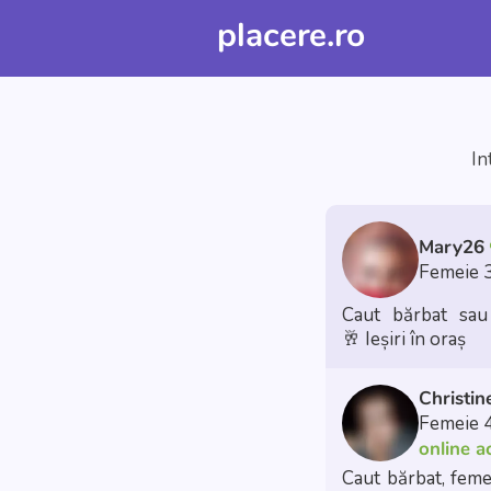
placere.ro
In
Mary26
Femeie 
Caut bărbat sau 
🥂 Ieșiri în oraș
Christi
Femeie 
online 
Caut bărbat, feme