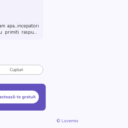
m apa...incepatori
nu primiti raspuns
profil.
🌴 Vacanțe
Cupluri
ectează-te gratuit
© Lovemix