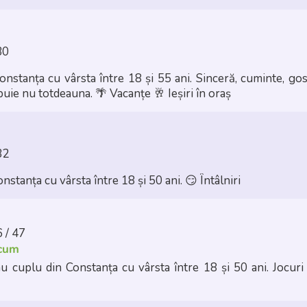
30
cu vârsta între 18 și 55 ani. Sinceră, cuminte, gospodina, frumoasă,
buie nu totdeauna.
🌴 Vacanțe
🥂 Ieșiri în oraș
32
nstanța cu vârsta între 18 și 50 ani.
😏 Întâlniri
 / 47
acum
 cuplu din Constanța cu vârsta între 18 și 50 ani. Jocuri