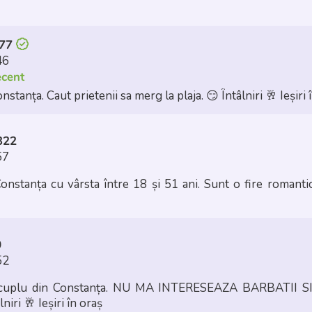
o77
46
ecent
nstanța. Caut prietenii sa merg la plaja.
😏 Întâlniri
🥂 Ieșiri 
322
57
onstanța cu vârsta între 18 și 51 ani. Sunt o fire romanti
0
52
 cuplu din Constanța. NU MA INTERESEAZA BARBATII SIN
lniri
🥂 Ieșiri în oraș