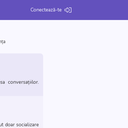
Conectează-te
nța
a conversațiilor.
t doar socializare