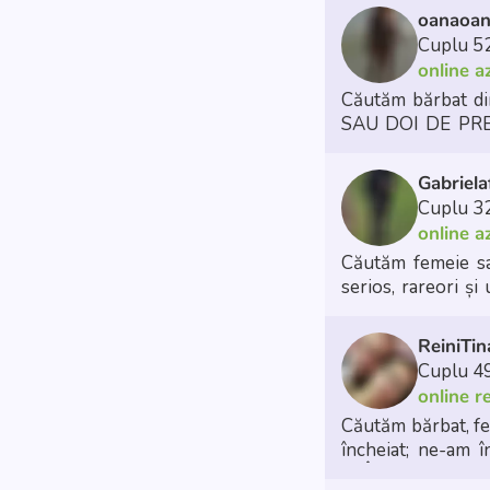
oanaoa
Cuplu 52
online a
Căutăm bărbat d
SAU DOI DE PREFERAT 2 BARBATI MAT
Gabriela
Cuplu 32
online a
Căutăm femeie sau cu
🥂 Ieșiri în oraș
ReiniTi
Cuplu 49
online r
Căutăm bărbat, fe
încheiat; ne-am 
😏 Întâlniri