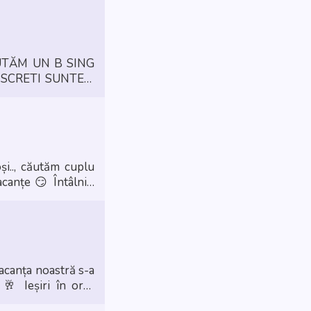
CĂUTĂM UN B SING
R NE SI DEPLASAM DACA E CEVA SERIOS.
cuplu
acanțe
😏 Întâlniri
acanța noastră s-a
🥂 Ieșiri în oraș