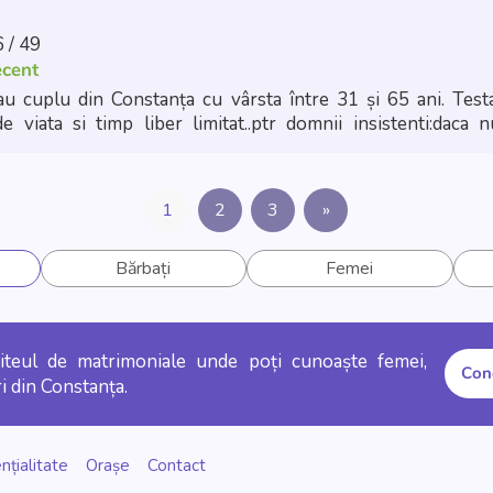
 / 49
ecent
 cuplu din Constanța cu vârsta între 31 și 65 ani. Testa
e viata si timp liber limitat..ptr domnii insistenti:daca 
trati in planurile noastre..Va rugam cititi ce ne dorim in 
 Întâlniri
1
2
3
»
Bărbați
Femei
siteul de matrimoniale unde poți cunoaște femei,
Con
i din Constanța.
nțialitate
Orașe
Contact