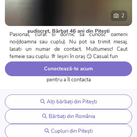
2
eudiscret, Bărbat 46 ani din Pitești
Pasional, curat si dornic sa cunosc oameni
noi(doamna sau cuplu). Nu pot sa trimit mesaj,
lasati un numar de contact. Multumesc! Caut
femeie sau cuplu.
🥂 Ieșiri în oraș
😏 Casual fun
Conectează-te acum
pentru a îl contacta
Alți bărbați din Pitești
Bărbați din România
Cupluri din Pitești