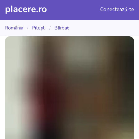
placere.ro
Conectează-te
România
/
Pitești
/
Bărbați