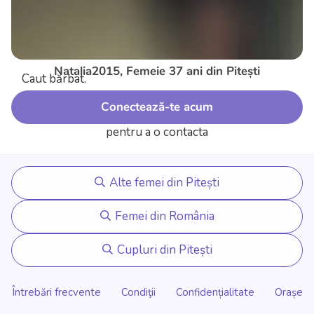
Natalia2015, Femeie 37 ani din Pitești
Caut bărbat.
Conectează-te acum
pentru a o contacta
Alte femei din Pitești
Femei din România
Cupluri din Pitești
Întrebări frecvente
Condiţii
Confidențialitate
Orașe