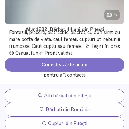
5
Alyn1982, Bărbat 44 ani din Pitești
Fanteziii, placere, distractiie, discret, cu bun simt, cu
mare pofta de viata, caut femeii, cupluri pt nebuniii
frumoase Caut cuplu sau femeie.
🥂 Ieșiri în oraș
😏 Casual fun
✅ Profil validat
Conectează-te acum
pentru a îl contacta
Alți bărbați din Pitești
Bărbați din România
Cupluri din Pitești