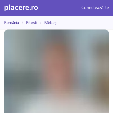
placere.ro
Conectează-te
România
/
Pitești
/
Bărbați