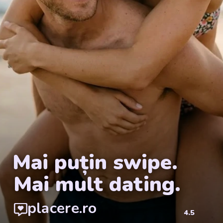
Continuă cu parolă
Mai puțin swipe.
Mai mult dating.
placere.ro
4.5