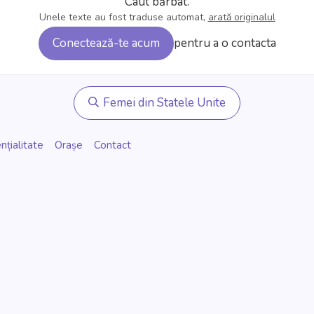
Caut bărbat.
Unele texte au fost traduse automat,
arată originalul
Conectează-te acum
pentru a o contacta
Femei din Statele Unite
nțialitate
Orașe
Contact