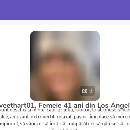
3
weethart01, Femeie 41 ani din Los Angel
Sunt deschis la minte, cald, grijuliu, iubitor, loial, onest, sincer
ulce, amuzant, extrovertit, relaxat, pașnic, îmi place să merg 
mpingul, să vâneze, să înot, să cumpărături, să gătesc, să co