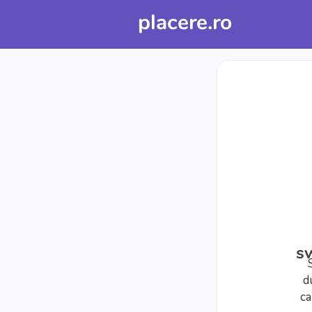
placere.ro
s
d
ca