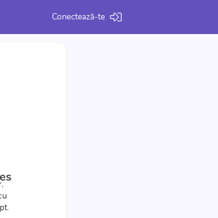
Conectează-te
es
,
cu
pt.