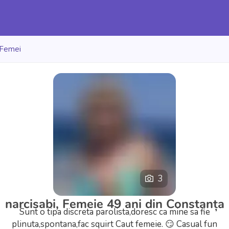
Femei
3
narcisabi, Femeie 49 ani din Constanța
Sunt o tipa discreta parolista,doresc ca mine sa fie
plinuta,spontana,fac squirt Caut femeie.
😏 Casual fun