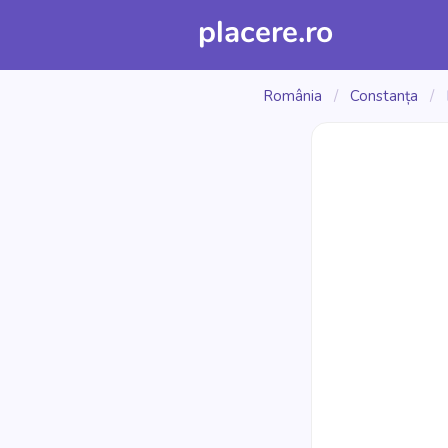
placere.ro
România
/
Constanța
/