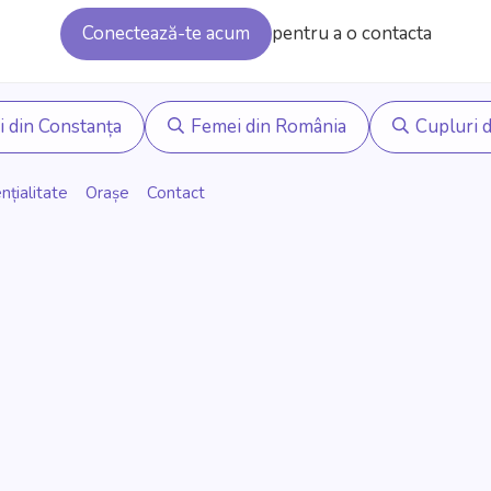
Conectează-te acum
pentru a o contacta
i din Constanța
Femei din România
Cupluri d
nțialitate
Orașe
Contact