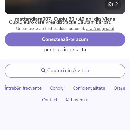
2
mattandlara007, Cuplu 30 / 49 ani din Viena
Cuplu euro care vrea distracție
Căutăm bărbat.
Unele texte au fost traduse automat,
arată originalul
Conectează-te acum
pentru a îi contacta
Cupluri din Austria
Întrebări frecvente
Condiţii
Confidențialitate
Orașe
Contact
© Lovemix