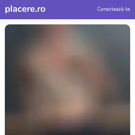
placere.ro
Conectează-te