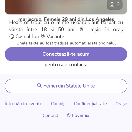
3
mariecruz, Femeie 29 ani din Los Angeles
Heart of Gold cu o minte ușoară
Caut bărbat cu
vârsta între 18 și 50 ani.
🥂 Ieșiri în oraș
😏 Casual fun
🌴 Vacanțe
Unele texte au fost traduse automat,
arată originalul
Conectează-te acum
pentru a o contacta
Femei din Statele Unite
Întrebări frecvente
Condiţii
Confidențialitate
Orașe
Contact
© Lovemix