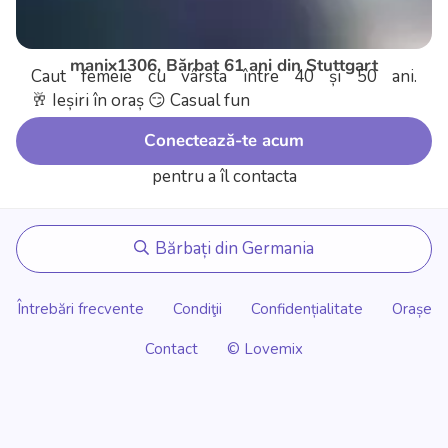
manix1306, Bărbat 61 ani din Stuttgart
Caut femeie cu vârsta între 40 și 50 ani.
🥂 Ieșiri în oraș
😏 Casual fun
Conectează-te acum
pentru a îl contacta
Bărbați din Germania
Întrebări frecvente
Condiţii
Confidențialitate
Orașe
Contact
© Lovemix