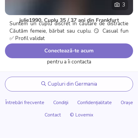
3
julie1990, Cuplu 35 / 37 ani din Frankfurt
Suntem un cuplu discret în căutare de distractie
Căutăm femeie, bărbat sau cuplu.
😏 Casual fun
✅ Profil validat
Conectează-te acum
pentru a îi contacta
Cupluri din Germania
Întrebări frecvente
Condiţii
Confidențialitate
Orașe
Contact
© Lovemix