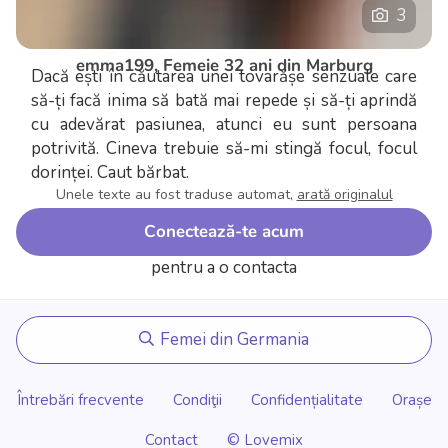
3
emma199, Femeie 32 ani din Marburg
Dacă ești în căutarea unei tovarășe senzuale care
să-ți facă inima să bată mai repede și să-ți aprindă
cu adevărat pasiunea, atunci eu sunt persoana
potrivită. Cineva trebuie să-mi stingă focul, focul
dorinței.
Caut bărbat.
Unele texte au fost traduse automat,
arată originalul
Conectează-te acum
pentru a o contacta
Femei din Germania
Întrebări frecvente
Condiţii
Confidențialitate
Orașe
Contact
© Lovemix