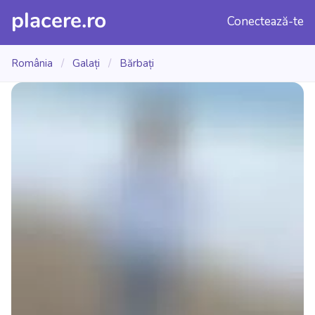
placere.ro
Conectează-te
România
/
Galați
/
Bărbați