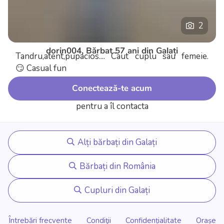
2
dorin004, Bărbat 57 ani din Galați
Tandru,atent,pupacios.... Caut cuplu sau femeie.
😏 Casual fun
Conectează-te acum
pentru a îl contacta
Alți bărbați din Galați
Bărbați din România
Cupluri din Galați
Întrebări frecvente
Condiţii
Confidențialitate
Orașe