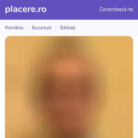
placere.ro
Conectează-te
România
/
București
/
Bărbați