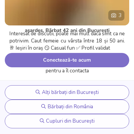
3
asardes, Bărbat 42 ani din București
Interesat de discutii, poate mai mult daca simt ca ne
potrivim. Caut femeie cu vârsta între 18 și 50 ani.
🥂 Ieșiri în oraș
😏 Casual fun
✅ Profil validat
Conectează-te acum
pentru a îl contacta
Alți bărbați din București
Bărbați din România
Cupluri din București