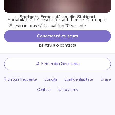
Stuttgart, Femeie 41 ani din Stuttgart
Sociabilă,foarte deschisă Caut femeie sau cuplu.
🥂 Ieșiri în oraș
😏 Casual fun
🌴 Vacanțe
Conectează-te acum
pentru a o contacta
Femei din Germania
Întrebări frecvente
Condiţii
Confidențialitate
Orașe
Contact
© Lovemix