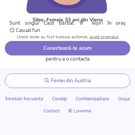
Silee, Femeie 33 ani din Viena
Sunt singur
Caut bărbat.
🥂 Ieșiri în oraș
😏 Casual fun
Unele texte au fost traduse automat,
arată originalul
Conectează-te acum
pentru a o contacta
Femei din Austria
Întrebări frecvente
Condiţii
Confidențialitate
Orașe
Contact
© Lovemix