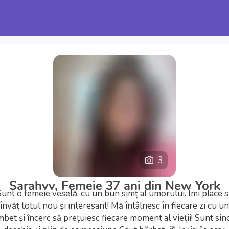
3
Sarahvv, Femeie 37 ani din New York
unt o femeie veselă, cu un bun simț al umorului. Îmi place 
învăț totul nou și interesant! Mă întâlnesc în fiecare zi cu un
bet și încerc să prețuiesc fiecare moment al vieții! Sunt sin