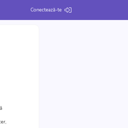
Conectează-te
să
cer,