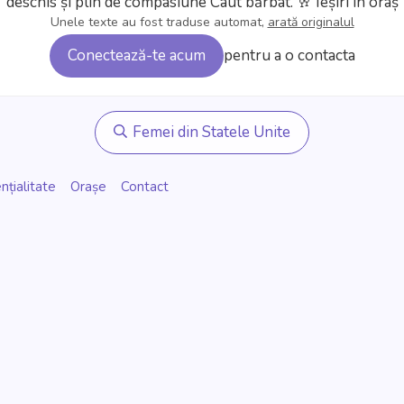
deschis și plin de compasiune
Caut bărbat.
🥂 Ieșiri în oraș
Unele texte au fost traduse automat,
arată originalul
Conectează-te acum
pentru a o contacta
Femei din Statele Unite
nțialitate
Orașe
Contact