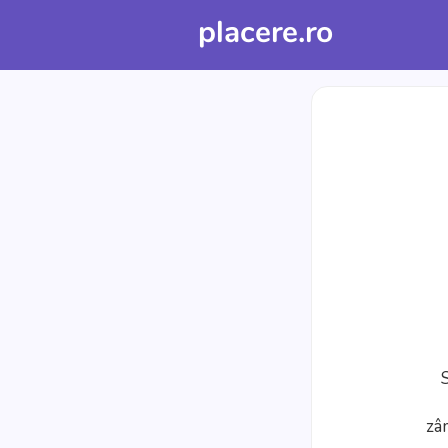
placere.ro
S
zâm