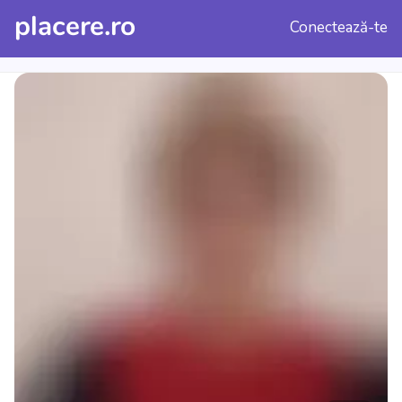
placere.ro
Conectează-te