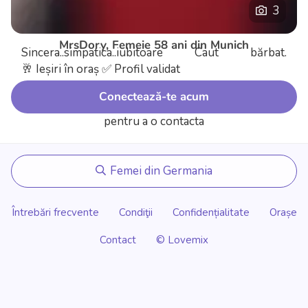
3
MrsDory, Femeie 58 ani din Munich
Sincera..simpatica..iubitoare Caut bărbat.
🥂 Ieșiri în oraș
✅ Profil validat
Conectează-te acum
pentru a o contacta
Femei din Germania
Întrebări frecvente
Condiţii
Confidențialitate
Orașe
Contact
© Lovemix