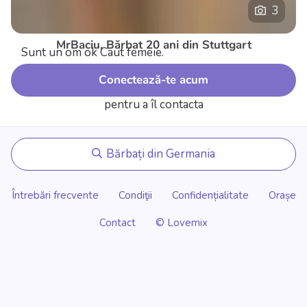
3
MrBaciu, Bărbat 20 ani din Stuttgart
Sunt un om ok Caut femeie.
Conectează-te acum
pentru a îl contacta
Bărbați din Germania
Întrebări frecvente
Condiţii
Confidențialitate
Orașe
Contact
© Lovemix