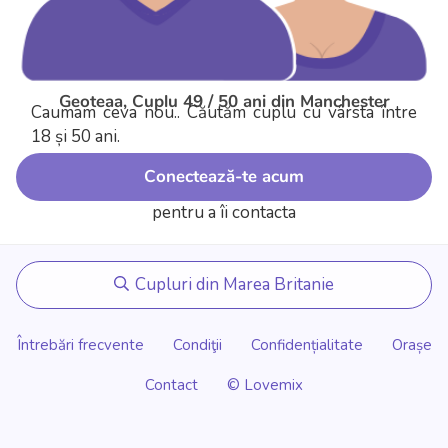
Geoteaa, Cuplu 49 / 50 ani din Manchester
Caumam ceva nou.. Căutăm cuplu cu vârsta între
18 și 50 ani.
Conectează-te acum
pentru a îi contacta
Cupluri din Marea Britanie
Întrebări frecvente
Condiţii
Confidențialitate
Orașe
Contact
© Lovemix