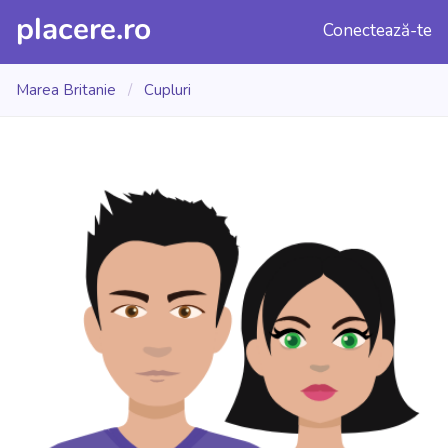
placere.ro
Conectează-te
Marea Britanie
/
Cupluri