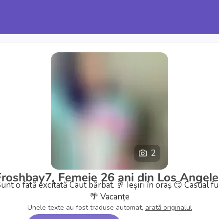
2
Froshbay7, Femeie 26 ani din Los Angele
unt o fată excitată
Caut bărbat.
🥂 Ieșiri în oraș
😏 Casual f
🌴 Vacanțe
Unele texte au fost traduse automat,
arată originalul