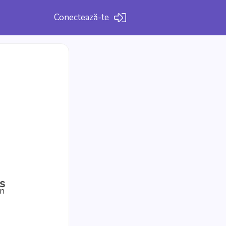
Conectează-te
s
un