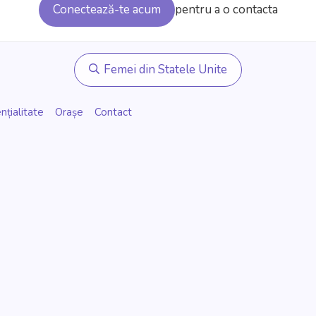
Conectează-te acum
pentru a o contacta
Femei din Statele Unite
nțialitate
Orașe
Contact