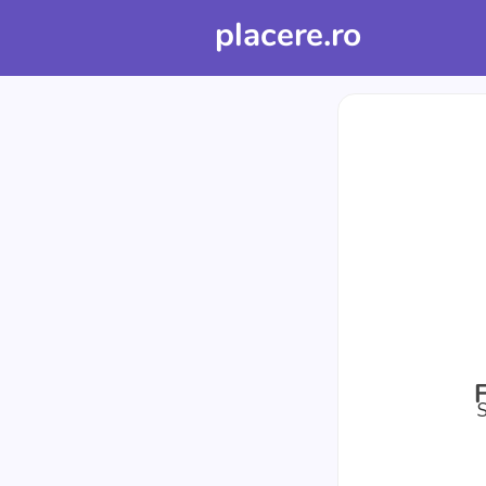
placere.ro
S