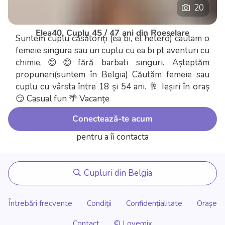
20
Elea40, Cuplu 45 / 47 ani din Roeselare
Suntem cuplu căsătoriți (ea bi, el hetero) cautam o
femeie singura sau un cuplu cu ea bi pt aventuri cu
chimie,😊😊fără barbati singuri. Așteptăm
propuneri(suntem în Belgia) Căutăm femeie sau
cuplu cu vârsta între 18 și 54 ani.
🥂 Ieșiri în oraș
😏 Casual fun
🌴 Vacanțe
Conectează-te acum
pentru a îi contacta
Cupluri din Belgia
Întrebări frecvente
Condiţii
Confidențialitate
Orașe
Contact
© Lovemix