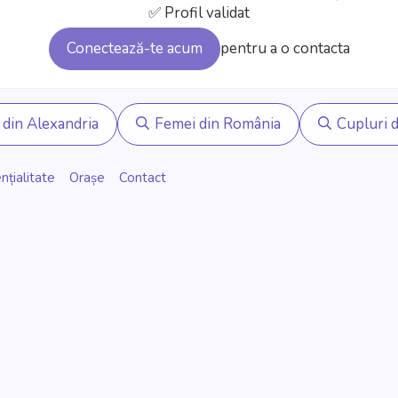
✅ Profil validat
Conectează-te acum
pentru a o contacta
 din Alexandria
Femei din România
Cupluri d
nțialitate
Orașe
Contact