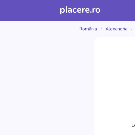
placere.ro
România
/
Alexandria
L