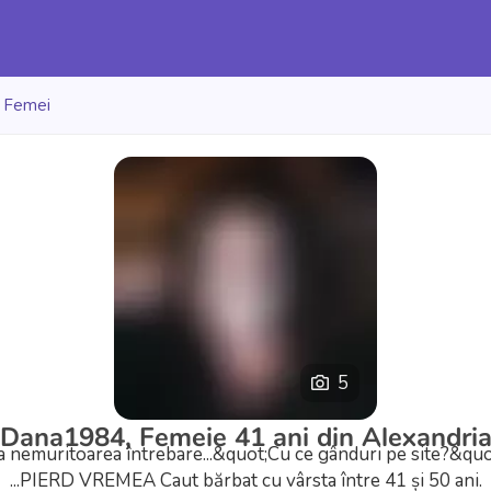
/
Femei
5
Dana1984, Femeie 41 ani din Alexandri
a nemuritoarea întrebare...&quot;Cu ce gânduri pe site?&quo
...PIERD VREMEA Caut bărbat cu vârsta între 41 și 50 ani.