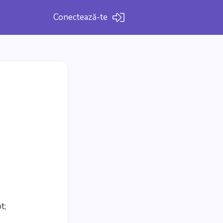
Conectează-te
a
t;