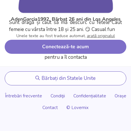
AdenGarcia1992, Bărbat 26 ani din Los Angeles
Sunt dragă și caut să mă descurc cu fetele
Caut
femeie cu vârsta între 18 și 25 ani.
😏 Casual fun
Unele texte au fost traduse automat,
arată originalul
Conectează-te acum
pentru a îl contacta
Bărbați din Statele Unite
Întrebări frecvente
Condiţii
Confidențialitate
Orașe
Contact
© Lovemix