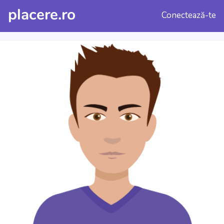
placere.ro
Conectează-te